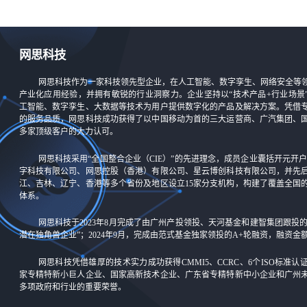
网思科技
网思科技作为一家科技领先型企业，在人工智能、数字孪生、网络安全等
产业化应用经验，并拥有敏锐的行业洞察力。企业坚持以“技术产品+行业场景
工智能、数字孪生、大数据等技术为用户提供数字化的产品及解决方案。凭借
的服务品质，网思科技成功获得了以中国移动为首的三大运营商、广汽集团、
多家顶级客户的大力认可。
网思科技采用“全国整合企业（CIE）”的先进理念，成员企业囊括开元开户-
字科技有限公司、网思控股（香港）有限公司、星云博创科技有限公司，并先
江、吉林、辽宁、香港等多个省份及地区设立15家分支机构，构建了覆盖全国
体系。
网思科技于2023年8月完成了由广州产投领投、天河基金和建智集团跟投
潜在独角兽企业”；2024年9月，完成由范式基金独家领投的A+轮融资，融资
网思科技凭借雄厚的技术实力成功获得CMMI5、CCRC、6个ISO标准
家专精特新小巨人企业、国家高新技术企业、广东省专精特新中小企业和广州
多项政府和行业的重要荣誉。