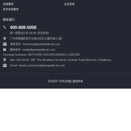
运维服务
企业风采
技术咨询服务
联系我们
400-808-5058
周一到周五9:30-18:00 (北京时间）
广州市黄埔区科学大道18号芯大厦B2栋1-2层
商务合作: marketing@greenpublicart.com
媒体合作: media@greenpublicart.com
Overseas business: NETTHINK HOLDINGS(HK)CO.,LIMITED
Add: Unit 04-05, 16F, The Broadway No.54-62 Lockhart Road,
Wanchai, HongKong
Email: sinontt_business@greenpublicart.com
开元开户-开元(中国) 版权所有