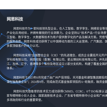
网思科技
网思科技作为一家科技领先型企业，在人工智能、数字孪生、网络安全等
产业化应用经验，并拥有敏锐的行业洞察力。企业坚持以“技术产品+行业场景
工智能、数字孪生、大数据等技术为用户提供数字化的产品及解决方案。凭借
的服务品质，网思科技成功获得了以中国移动为首的三大运营商、广汽集团、
多家顶级客户的大力认可。
网思科技采用“全国整合企业（CIE）”的先进理念，成员企业囊括开元开户-
字科技有限公司、网思控股（香港）有限公司、星云博创科技有限公司，并先
江、吉林、辽宁、香港等多个省份及地区设立15家分支机构，构建了覆盖全国
体系。
网思科技于2023年8月完成了由广州产投领投、天河基金和建智集团跟投
潜在独角兽企业”；2024年9月，完成由范式基金独家领投的A+轮融资，融资
网思科技凭借雄厚的技术实力成功获得CMMI5、CCRC、6个ISO标准
家专精特新小巨人企业、国家高新技术企业、广东省专精特新中小企业和广州
多项政府和行业的重要荣誉。