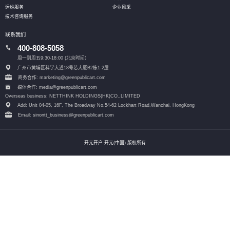
运维服务
企业风采
技术咨询服务
联系我们
400-808-5058
周一到周五9:30-18:00 (北京时间）
广州市黄埔区科学大道18号芯大厦B2栋1-2层
商务合作: marketing@greenpublicart.com
媒体合作: media@greenpublicart.com
Overseas business: NETTHINK HOLDINGS(HK)CO.,LIMITED
Add: Unit 04-05, 16F, The Broadway No.54-62 Lockhart Road,
Wanchai, HongKong
Email: sinontt_business@greenpublicart.com
开元开户-开元(中国) 版权所有