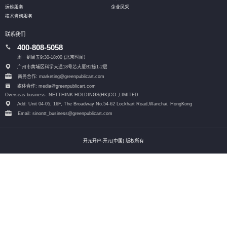
运维服务
企业风采
技术咨询服务
联系我们
400-808-5058
周一到周五9:30-18:00 (北京时间）
广州市黄埔区科学大道18号芯大厦B2栋1-2层
商务合作: marketing@greenpublicart.com
媒体合作: media@greenpublicart.com
Overseas business: NETTHINK HOLDINGS(HK)CO.,LIMITED
Add: Unit 04-05, 16F, The Broadway No.54-62 Lockhart Road,
Wanchai, HongKong
Email: sinontt_business@greenpublicart.com
开元开户-开元(中国) 版权所有