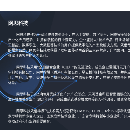
网思科技
网思科技作为一家科技领先型企业，在人工智能、数字孪生、网络安全等
产业化应用经验，并拥有敏锐的行业洞察力。企业坚持以“技术产品+行业场景
工智能、数字孪生、大数据等技术为用户提供数字化的产品及解决方案。凭借
的服务品质，网思科技成功获得了以中国移动为首的三大运营商、广汽集团、
多家顶级客户的大力认可。
网思科技采用“全国整合企业（CIE）”的先进理念，成员企业囊括开元开户-
字科技有限公司、网思控股（香港）有限公司、星云博创科技有限公司，并先
江、吉林、辽宁、香港等多个省份及地区设立15家分支机构，构建了覆盖全国
体系。
网思科技于2023年8月完成了由广州产投领投、天河基金和建智集团跟投
潜在独角兽企业”；2024年9月，完成由范式基金独家领投的A+轮融资，融资
网思科技凭借雄厚的技术实力成功获得CMMI5、CCRC、6个ISO标准
家专精特新小巨人企业、国家高新技术企业、广东省专精特新中小企业和广州
多项政府和行业的重要荣誉。