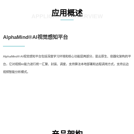
应用概述
APPLICATION OVERVIEW
AlphaMind®AI视觉感知平台
AlphaMind® AI视觉感知平台包括深度学习环境和核心功能层两部分，是云原生、容器化架构的平
台，它对视频AI能力进行统一汇聚、封装、调度，支持算法本地部署和远程调用方式，支持云边
视频智能分析模式。