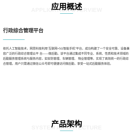
应用概述
APPLICATION OVERVIEW
行政综合管理平台
依托人工智能技术，网思科技利用“互联网+5G智能手机”平台，成功构建了一个安全可靠、设备兼
容广泛的行政综合管理云平 台——微后勤。该平台通过集成不同专业、系统、性质和技术领域的
后勤服务管理系统与服务内容，如安防管理、车辆管理、 物业管理等，实现了高效统一的行政综
合管理。用户只需通过微信公众号即可便捷访问微后勤，享受一站式后勤服务体验。
产品架构
SYSTEM ARCHITECTURE