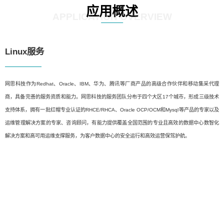
应用概述
APPLICATION OVERVIEW
Linux服务
网思科技作为Redhat、Oracle、IBM、华为、腾讯等厂商产品的高级合作伙伴和移动集采代理
商，具备完善的服务资质和能力。网思科技的服务团队分布于四个大区17个城市，形成三级技术
支持体系，拥有一批红帽专业认证的RHCE/RHCA、Oracle OCP/OCM和Mysql等产品的专家以及
运维管理解决方案的专家、咨询顾问，有能力提供覆盖全国范围的专业且高效的数据中心数智化
解决方案和高可用运维支撑服务，为客户数据中心的安全运行和高效运营保驾护航。